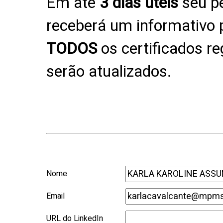
Em até
3 dias úteis
seu pe
receberá um informativo p
TODOS
os certificados r
serão atualizados.
Nome
Email
URL do LinkedIn