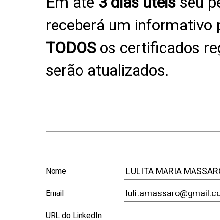
Em até
3 dias úteis
seu pe
receberá um informativo p
TODOS
os certificados r
serão atualizados.
Nome
Email
URL do LinkedIn